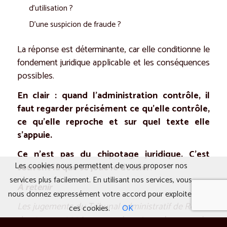
d’utilisation ?
D’une suspicion de fraude ?
La réponse est déterminante, car elle conditionne le
fondement juridique applicable et les conséquences
possibles.
En clair : quand l’administration contrôle, il
faut regarder précisément ce qu’elle contrôle,
ce qu’elle reproche et sur quel texte elle
s’appuie.
Ce n’est pas du chipotage juridique. C’est
Les cookies nous permettent de vous proposer nos
souvent là que se joue le dossier.
services plus facilement. En utilisant nos services, vous
À retenir
nous donnez expressément votre accord pour exploiter
Les jugements du Tribunal administratif de Rouen
ces cookies.
OK
du 12 mars 2026 ne suppriment pas les pouvoirs