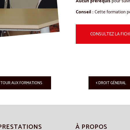
Aucun prérequis
pour suiv
Conseil
:
Cette formation pe
CONSULTEZ LA FICH
ETOUR AUX FORMATIONS
DROIT GÉNERAL
PRESTATIONS
À PROPOS