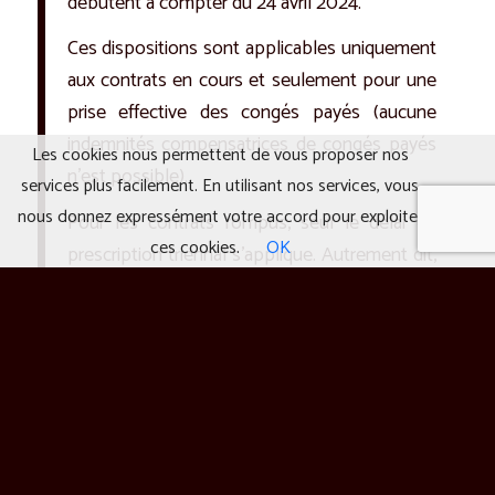
débutent à compter du 24 avril 2024.
Ces dispositions sont applicables uniquement
aux contrats en cours et seulement pour une
prise effective des congés payés (aucune
indemnités compensatrices de congés payés
Les cookies nous permettent de vous proposer nos
n’est possible).
services plus facilement. En utilisant nos services, vous
nous donnez expressément votre accord pour exploiter
Pour les contrats rompus, seul le délai de
ces cookies.
OK
prescription triennal s’applique. Autrement dit,
aucune action devant le Conseil des
prud’hommes n’est possible pour les contrats
de travail rompus avant le 23 avril 2021.
Dans le même sens que ce sujet :
Un salarié en arrêt maladie du 09 août 2024 au 22
août 2024. Cependant, ce même salarié est en